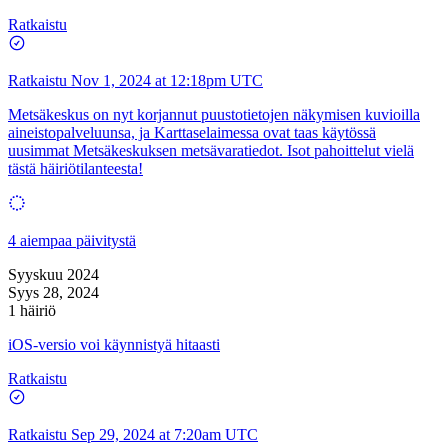
Ratkaistu
Ratkaistu
Nov 1, 2024 at 12:18pm UTC
Metsäkeskus on nyt korjannut puustotietojen näkymisen kuvioilla
aineistopalveluunsa, ja Karttaselaimessa ovat taas käytössä
uusimmat Metsäkeskuksen metsävaratiedot. Isot pahoittelut vielä
tästä häiriötilanteesta!
4 aiempaa päivitystä
Syyskuu 2024
Syys 28, 2024
1 häiriö
iOS-versio voi käynnistyä hitaasti
Ratkaistu
Ratkaistu
Sep 29, 2024 at 7:20am UTC