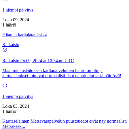
1 aiempi päivitys
Loka 09, 2024
1 häiriö
Hitautta karttalatauksissa
Ratkaistu
Ratkaistu
Oct 9, 2024 at 10:34am UTC
Maanmittauslaitoksen karttapalveluiden häiriö on ohi ja
karttalataukset toimivat normaalisti. Isot pahoittelut tästä häiriöstä!
1 aiempi päivitys
Loka 03, 2024
1 häiriö
Karttaselaimen Metsävarapalvelun puustotiedot eivät näy normaalisti
Metsäkesk...