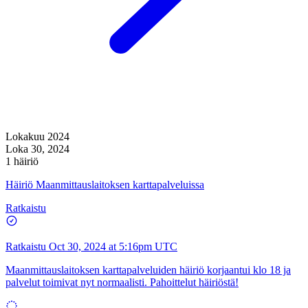
Lokakuu 2024
Loka 30, 2024
1 häiriö
Häiriö Maanmittauslaitoksen karttapalveluissa
Ratkaistu
Ratkaistu
Oct 30, 2024 at 5:16pm UTC
Maanmittauslaitoksen karttapalveluiden häiriö korjaantui klo 18 ja
palvelut toimivat nyt normaalisti. Pahoittelut häiriöstä!