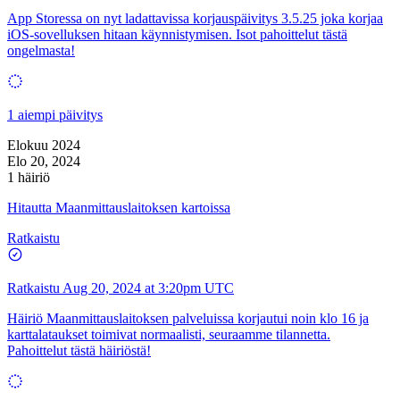
App Storessa on nyt ladattavissa korjauspäivitys 3.5.25 joka korjaa
iOS-sovelluksen hitaan käynnistymisen. Isot pahoittelut tästä
ongelmasta!
1 aiempi päivitys
Elokuu 2024
Elo 20, 2024
1 häiriö
Hitautta Maanmittauslaitoksen kartoissa
Ratkaistu
Ratkaistu
Aug 20, 2024 at 3:20pm UTC
Häiriö Maanmittauslaitoksen palveluissa korjautui noin klo 16 ja
karttalataukset toimivat normaalisti, seuraamme tilannetta.
Pahoittelut tästä häiriöstä!