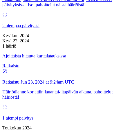
päivityksissä. Isot pahoittelut näistä häiriöistä!
2 aiempaa päivitystä
Kesäkuu 2024
Kesä 22, 2024
1 häiriö
Ajoittaista hitautta karttalatauksissa
Ratkaistu
Ratkaistu
Jun 23, 2024 at 9:24am UTC
Häiriötilanne korjattiin lauantai-iltapäivän aikana, pahoittelut
häiriöstä!
1 aiempi päivitys
Toukokuu 2024