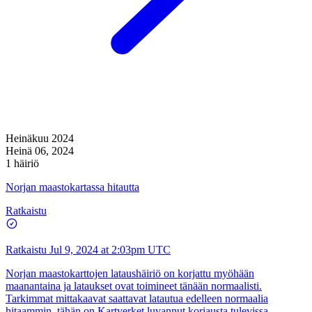
Heinäkuu 2024
Heinä 06, 2024
1 häiriö
Norjan maastokartassa hitautta
Ratkaistu
Ratkaistu
Jul 9, 2024 at 2:03pm UTC
Norjan maastokarttojen lataushäiriö on korjattu myöhään
maanantaina ja lataukset ovat toimineet tänään normaalisti.
Tarkimmat mittakaavat saattavat latautua edelleen normaalia
hitaammin, tähän on Kartverket luvannut korjausta tulevissa