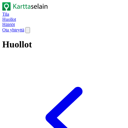
Tila
Huollot
Häiriöt
Ota yhteyttä
Huollot